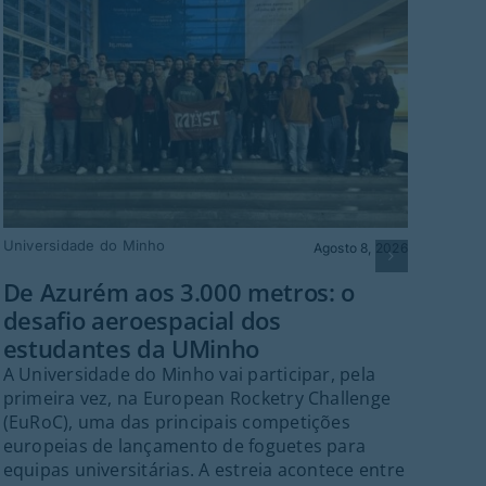
Universidade do Minho
Agosto 8, 2026
Fes
De Azurém aos 3.000 metros: o
sá
desafio aeroespacial dos
Gu
estudantes da UMinho
Dep
A Universidade do Minho vai participar, pela
cul
primeira vez, na European Rocketry Challenge
inte
(EuRoC), uma das principais competições
Cor
europeias de lançamento de foguetes para
agos
equipas universitárias. A estreia acontece entre
par