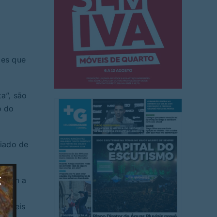
ões que
a”, são
o do
giado de
, com a
l e
oníveis