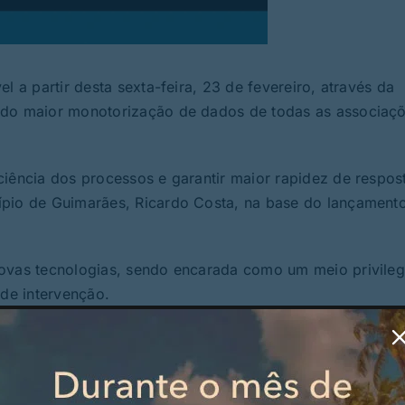
l a partir desta sexta-feira, 23 de fevereiro, através da
ndo maior monotorização de dados de todas as associaç
iência dos processos e garantir maior rapidez de respost
ípio de Guimarães, Ricardo Costa, na base do lançament
.
novas tecnologias, sendo encarada como um meio privile
 de intervenção.
rreu na passada terça-feira, no Centro Cultural Vila Flor
das associações do concelho, a nível desportivo, cultura
rialização de processos, cumprindo todos os campos disp