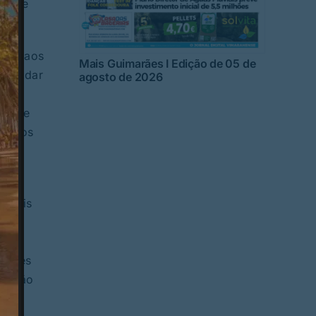
a que
uras aos
Mais Guimarães I Edição de 05 de
al e dar
agosto de 2026
e
eios e
do dos
turais
s
iações
missão
vem