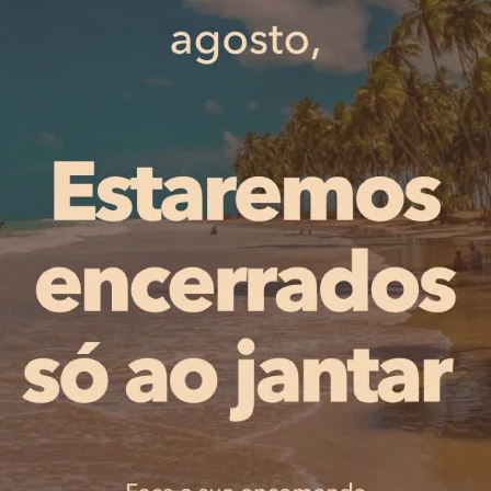
te, as candidaturas submetidas aos subsídios por forma 
to”, explicou Ricardo Costa.
vismo são várias, como a desmaterialização das candidat
 centralizada de informação, intensificar a presença soci
elas diferentes coletividades, conferindo um ponto único d
, bem como a disposição de um sistema de partilha de m
anas, nesta plataforma irá incidir um calendário partilha
ociações.
o cadastro através de uma “palavra-passe” que será
quência das candidaturas ao RMECARH, as associações cul
o de base da constituição da associação. O município,
emana de 19 de março será promovido um workshop para a
entuais dúvidas na submissão das candidaturas. As assoc
meter o Relatório das Atividades até 30 de junho e sub
ições de Solidariedade Social (candidaturas ao RMISG) de