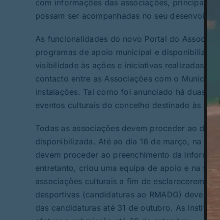
com informações das associações, principalmen
possam ser acompanhadas no seu desenvolvimen
As funcionalidades do novo Portal do Associati
programas de apoio municipal e disponibilização
visibilidade às ações e iniciativas realizadas p
contacto entre as Associações com o Município
instalações. Tal como foi anunciado há duas sem
eventos culturais do concelho destinado às ass
Todas as associações devem proceder ao devid
disponibilizada. Até ao dia 16 de março, na se
devem proceder ao preenchimento da informaçã
entretanto, criou uma equipa de apoio e na s
associações culturais a fim de esclarecerem ev
desportivas (candidaturas ao RMADG) devem sub
das candidaturas até 31 de outubro. As Institu