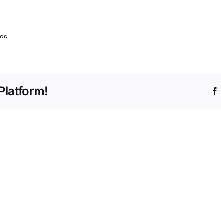
em
dos
©
Junta
Fermentões
Platform!