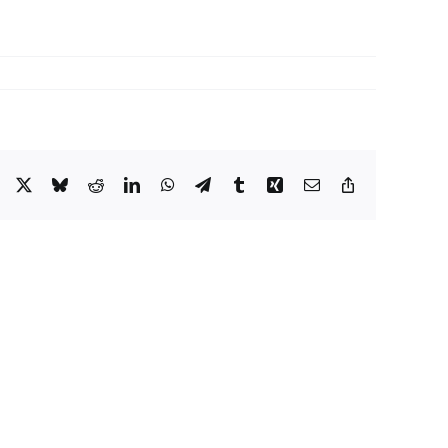
Facebook
X
Bluesky
Reddit
LinkedIn
WhatsApp
Telegram
Tumblr
Xing
Email
Copy
Link