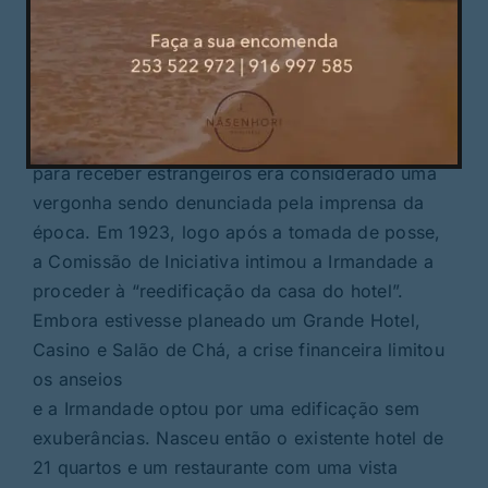
arrecadava corpos também.
© Eliseu Sampaio / Mais Guimarães
Construído em 1823, o único espaço da Penha
para receber estrangeiros era considerado uma
vergonha sendo denunciada pela imprensa da
época. Em 1923, logo após a tomada de posse,
a Comissão de Iniciativa intimou a Irmandade a
proceder à “reedificação da casa do hotel”.
Embora estivesse planeado um Grande Hotel,
Casino e Salão de Chá, a crise financeira limitou
os anseios
e a Irmandade optou por uma edificação sem
exuberâncias. Nasceu então o existente hotel de
21 quartos e um restaurante com uma vista