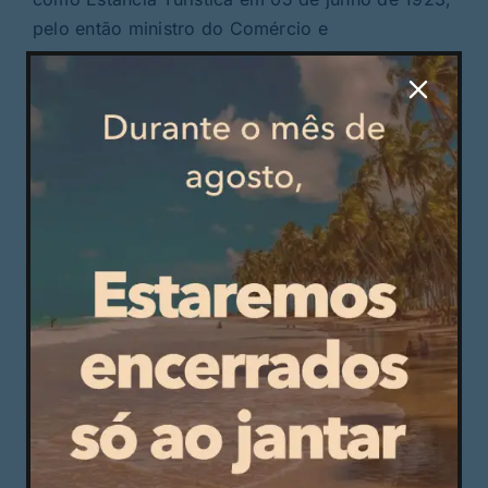
pelo então ministro do Comércio e
Comunicações João Vaz Guedes.
Um ex-libris da
hotelaria
vimaranense
O hotel da Penha tem um espaço especial no
imaginário da hotelaria vimaranense. A raiz
popular fez da Casa do Despacho e da
Arrecadação das Alfaias uma ideia de hotel.
Gerida pela popular Ludovina, na altura