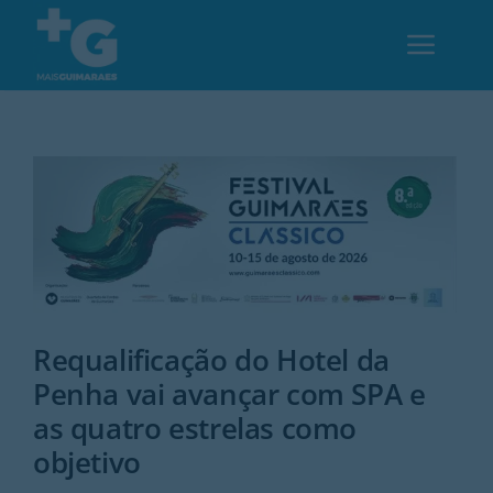
Skip
to
Toggl
content
Navig
Em Guimarães
Cultura
Desporto
Requalificação do Hotel da
Opinião
Penha vai avançar com SPA e
as quatro estrelas como
Região
objetivo