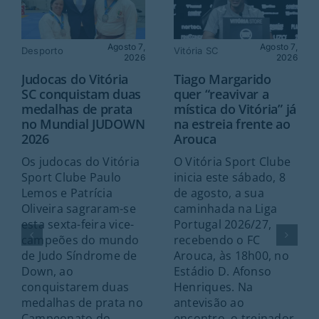
Agosto 7,
Agosto 7,
Desporto
Vitória SC
2026
2026
Judocas do Vitória
Tiago Margarido
SC conquistam duas
quer “reavivar a
medalhas de prata
mística do Vitória” já
no Mundial JUDOWN
na estreia frente ao
2026
Arouca
Os judocas do Vitória
O Vitória Sport Clube
Sport Clube Paulo
inicia este sábado, 8
Lemos e Patrícia
de agosto, a sua
Oliveira sagraram-se
caminhada na Liga
esta sexta-feira vice-
Portugal 2026/27,
campeões do mundo
recebendo o FC
de Judo Síndrome de
Arouca, às 18h00, no
Down, ao
Estádio D. Afonso
conquistarem duas
Henriques. Na
medalhas de prata no
antevisão ao
Campeonato do
encontro, o treinador