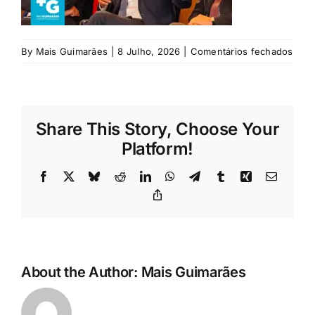
Rubricas
Jornal
em
By
Mais Guimarães
|
8 Julho, 2026
|
Comentários fechados
Rica
Araú
Revista
Share This Story, Choose Your
Search
Platform!
For:
Facebook
X
Bluesky
Reddit
LinkedIn
WhatsApp
Telegram
Tumblr
Xing
Email
Copy
Link
About the Author:
Mais Guimarães