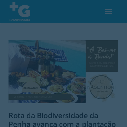
Skip
to
Toggl
content
Navig
Em Guimarães
Cultura
Desporto
Opinião
Região
Rota da Biodiversidade da
Penha avança com a plantação