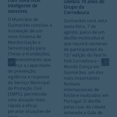
com nova rede
celebra 70 anos do
inteligente de
Grupo da
sensores
Corredoura
O Município de
Guimarães será, esta
Guimarães concluiu a
sexta-feira, 7 de
instalação de um
agosto, palco de um
novo Sistema de
desfile multicultural
Monitorização e
que reunirá centenas
Sensorização para
de participantes da
Cheias e Inundações,
13.ª edição do Fest'In
um investimento que
Folk Corredoura – O
reforça a capacidade
Mundo Dança em
de prevenção,
Guimarães, um dos
vigilância e resposta
mais importantes
do Serviço Municipal
festivais
de Proteção Civil
internacionais de
(SMPC), permitindo
folclore realizados em
uma atuação mais
Portugal. O desfile
rápida e eficaz
pelas ruas da cidade
perante situações de
antecede a Gala de