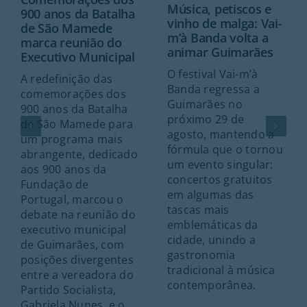
Música, petiscos e
900 anos da Batalha
vinho de malga: Vai-
de São Mamede
m’à Banda volta a
marca reunião do
animar Guimarães
Executivo Municipal
O festival Vai-m’à
A redefinição das
Banda regressa a
comemorações dos
Guimarães no
900 anos da Batalha
próximo 29 de
de São Mamede para
agosto, mantendo a
um programa mais
fórmula que o tornou
abrangente, dedicado
um evento singular:
aos 900 anos da
concertos gratuitos
Fundação de
em algumas das
Portugal, marcou o
tascas mais
debate na reunião do
emblemáticas da
executivo municipal
cidade, unindo a
de Guimarães, com
gastronomia
posições divergentes
tradicional à música
entre a vereadora do
contemporânea.
Partido Socialista,
Gabriela Nunes, e o