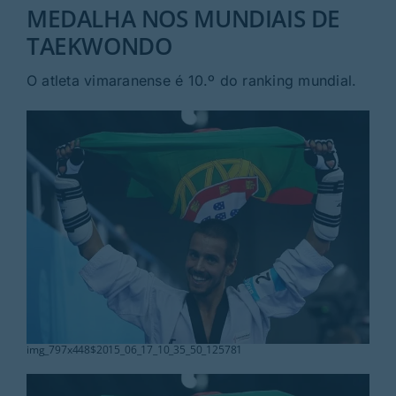
Rubricas
MEDALHA NOS MUNDIAIS DE
TAEKWONDO
Jornal
O atleta vimaranense é 10.º do ranking mundial.
Revista
Search
For:
img_797x448$2015_06_17_10_35_50_125781