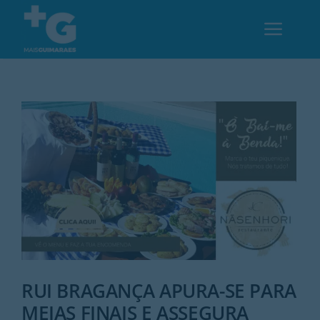
Skip
to
Toggl
content
Navig
Em Guimarães
Cultura
Desporto
Opinião
Região
RUI BRAGANÇA APURA-SE PARA
MEIAS FINAIS E ASSEGURA