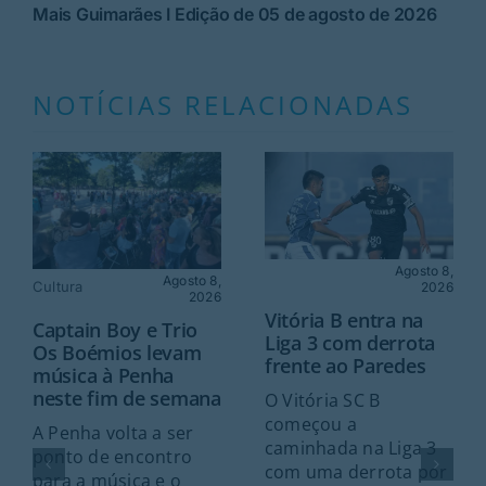
Mais Guimarães I Edição de 05 de agosto de 2026
NOTÍCIAS RELACIONADAS
Agosto 8,
Agosto 8,
Cultura
2026
2026
Vitória B entra na
Captain Boy e Trio
Liga 3 com derrota
Os Boémios levam
frente ao Paredes
música à Penha
neste fim de semana
O Vitória SC B
começou a
A Penha volta a ser
caminhada na Liga 3
ponto de encontro
com uma derrota por
para a música e o