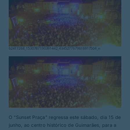
Rubricas
Jornal
Revista
62417268_1530787190391442_4345277679616917504_n
Search
For:
O “Sunset Praça” regressa este sábado, dia 15 de
junho, ao centro histórico de Guimarães, para a