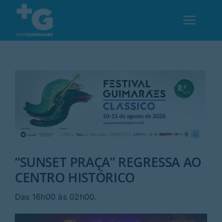
Skip
to
Toggl
content
Navig
Em Guimarães
Cultura
Desporto
“SUNSET PRAÇA” REGRESSA AO
Opinião
CENTRO HISTÓRICO
Região
Das 16h00 às 02h00.