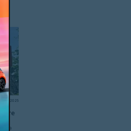
no.
ho 11, 2025
estre
a
ugura