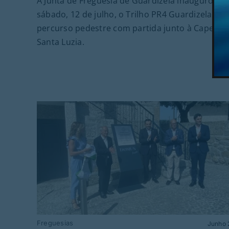
A Junta de Freguesia de Guardizela inaugurou n
sábado, 12 de julho, o Trilho PR4 Guardizela, u
percurso pedestre com partida junto à Capela d
Santa Luzia.
Freguesias
Junho 