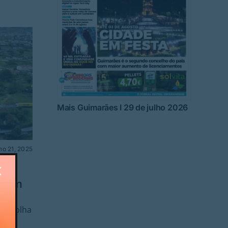
Mais Guimarães I 29 de julho 2026
ho 21, 2025
 da
tá em
 recolha