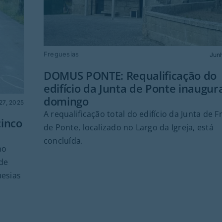
Freguesias
Jun
DOMUS PONTE: Requalificação do
edifício da Junta de Ponte inaugu
domingo
27, 2025
A requalificação total do edifício da Junta de 
inco
de Ponte, localizado no Largo da Igreja, está
concluída.
no
 de
uesias