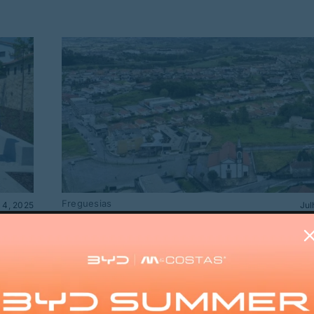
Freguesias
 4, 2025
Jul
Contrato para Plano de Pormenor
ação
Requalificação da Vila de Brito es
discussão pública
ovo
A participação pública assume importância na
há
de contributos e sugestões que poderão ser