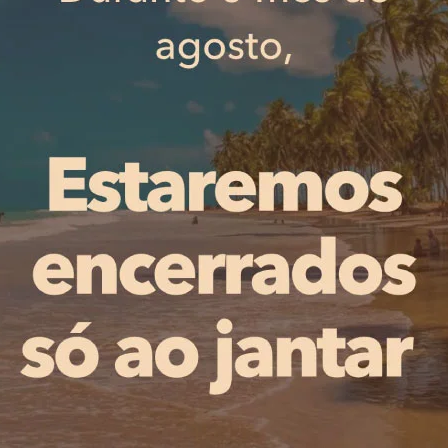
na Fase Final da Taça da Liga era algo pretendido e que 
e apresentou na Fase de Grupos”.
ernacional pelo Burquina Faso salienta que “a possibilida
orgulho”.
 vimaranense, reconhece que “será uma fase final especi
m ambiente na cidade dos arcebispos: “Não tenho dúvida