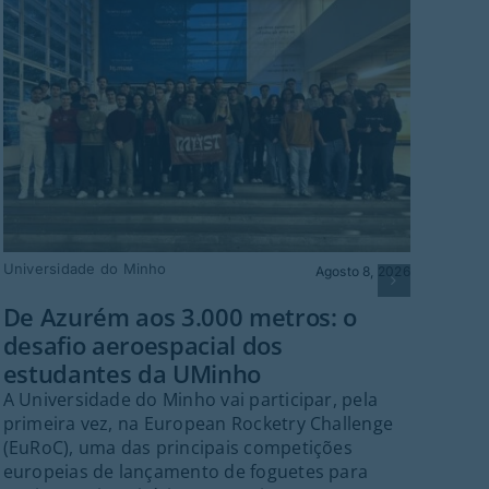
Universidade do Minho
Agosto 8, 2026
Fes
De Azurém aos 3.000 metros: o
sá
desafio aeroespacial dos
Gu
estudantes da UMinho
Dep
A Universidade do Minho vai participar, pela
cul
primeira vez, na European Rocketry Challenge
inte
(EuRoC), uma das principais competições
Cor
europeias de lançamento de foguetes para
agos