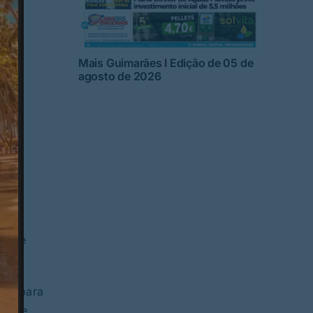
Mais Guimarães I Edição de 05 de
agosto de 2026
acaba
de de
al” para
s que