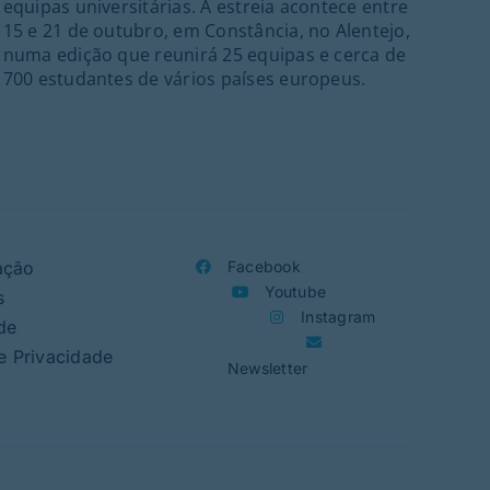
equipas universitárias. A estreia acontece entre
par
15 e 21 de outubro, em Constância, no Alentejo,
numa edição que reunirá 25 equipas e cerca de
700 estudantes de vários países europeus.
ação
Facebook
Youtube
s
Instagram
de
de Privacidade
Newsletter