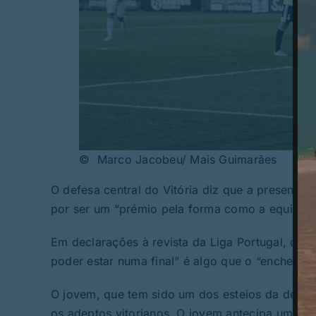
© Marco Jacobeu/ Mais Guimarães
O defesa central do Vitória diz que a presença 
por ser um “prémio pela forma como a equipa s
Em declarações à revista da Liga Portugal, o int
poder estar numa final” é algo que o “enche de 
O jovem, que tem sido um dos esteios da defesa
os adeptos vitorianos. O jovem antecipa um bo