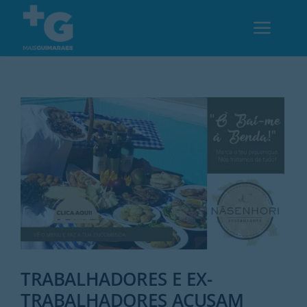
Skip
to
Toggl
content
Navig
Em Guimarães
Cultura
Desporto
Opinião
Região
TRABALHADORES E EX-
TRABALHADORES ACUSAM