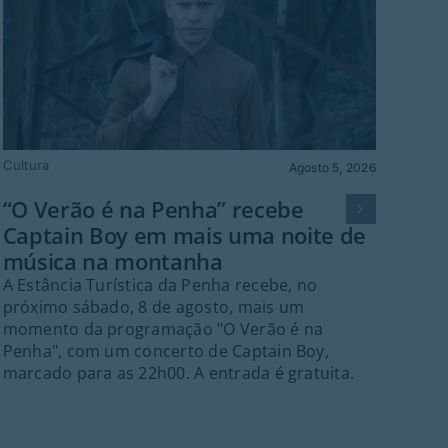
Cultura
Polít
Agosto 5, 2026
“O Verão é na Penha” recebe
Gu
Captain Boy em mais uma noite de
de 
música na montanha
in
A Estância Turística da Penha recebe, no
A C
próximo sábado, 8 de agosto, mais um
na r
momento da programação "O Verão é na
Plan
Penha", com um concerto de Captain Boy,
doc
marcado para as 22h00. A entrada é gratuita.
pla
conc
nece
resp