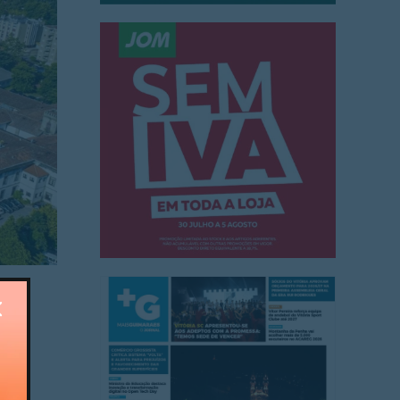
em
 de
 no