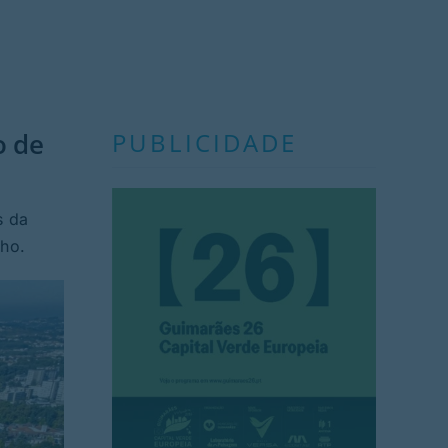
o de
PUBLICIDADE
s da
ho.