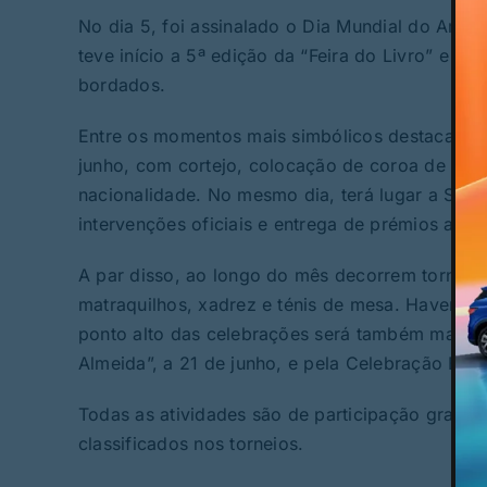
No dia 5, foi assinalado o Dia Mundial do Amb
teve início a 5ª edição da “Feira do Livro” e re
bordados.
Entre os momentos mais simbólicos destaca-se
junho, com cortejo, colocação de coroa de flore
nacionalidade. No mesmo dia, terá lugar a Sess
intervenções oficiais e entrega de prémios ao
A par disso, ao longo do mês decorrem torneio
matraquilhos, xadrez e ténis de mesa. Haverá ai
ponto alto das celebrações será também marca
Almeida”, a 21 de junho, e pela Celebração Euca
Todas as atividades são de participação gratuit
classificados nos torneios.