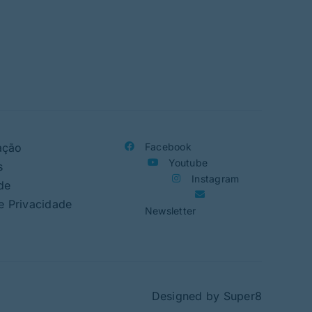
aco
ação
Facebook
Youtube
s
Instagram
de
de Privacidade
Newsletter
Designed by
Super8