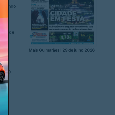
de junho
a 22 de
Mais Guimarães I 29 de julho 2026
ior. O
ros