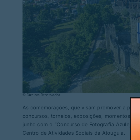
© Direitos Reservados
As comemorações, que visam promover a partici
concursos, torneios, exposições, momentos solen
junho com o “Concurso de Fotografia Azulejos” e
Centro de Atividades Sociais da Atouguia.