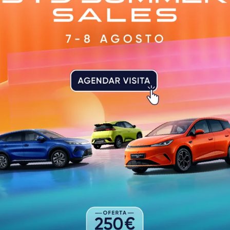
iente com uma ação de limpeza do Rio de Couros. Já a 6 
alizaram-se ainda torneios de bilhar e uma exposição de
 a homenagem a D. Afonso Henriques, marcada para o di
s e intervenções musicais junto à estátua do fundador da
ão Solene da celebração, às 21h30, com hino nacional,
s vencedores dos concursos promovidos.
s de jogos tradicionais como damas, sueca, dominó,
nda exposições, apresentações literárias e atividades sén
do pela inauguração da Mostra de Montras “Dr. Eduardo
rística na Igreja de São Domingos, a 22.
a e abertas à população, com prémios para os três primei