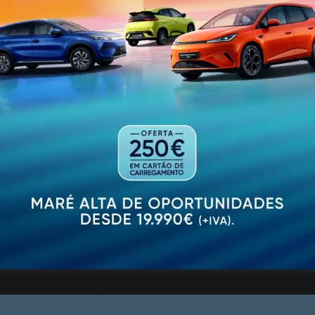
sipação de património de empresa para o subtrair aos cr
o que por sentença transitada em julgado adem 09.01.201
s corridos no juízo local de Guimarães, foi declarada in
reito e de facto, com sede em Urgezes, Guimarães”, lê-s
 de créditos” no montante de cerca de 1 milhão e 300 mi
 liquidar.”
e uma companhia de seguros uma indemnização no monta
favor da mesma; “mas que o arguido, de tal montante, de
 era titulada pela sociedade e procedeu ao seu levantam
io proveito”
sse condenado a pagar ao Estado o montante de €223 95
idade criminosa que desenvolveu”.