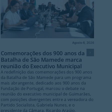
Agosto 6, 2026
Cult
Comemorações dos 900 anos da
Batalha de São Mamede marca
Mús
reunião do Executivo Municipal
Va
A redefinição das comemorações dos 900 anos
Gu
da Batalha de São Mamede para um programa
O f
mais abrangente, dedicado aos 900 anos da
no 
Fundação de Portugal, marcou o debate na
que
reunião do executivo municipal de Guimarães,
gra
com posições divergentes entre a vereadora do
emb
Partido Socialista, Gabriela Nunes, e o
tra
presidente da Câmara, Ricardo Araújo.