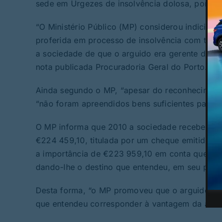
sede em Urgezes de insolvência dolosa, por dis
“O Ministério Público (MP) considerou indiciad
proferida em processo de insolvência com termo
a sociedade de que o arguido era gerente de di
nota publicada Procuradoria Geral do Porto.
Ainda segundo o MP, “apesar do reconhecimento
“não foram apreendidos bens suficientes para os
O MP informa que 2010 a sociedade recebeu d
€224 459,10, titulada por um cheque emitido a 
a importância de €223 959,10 em conta que não
dando-lhe o destino que entendeu, em seu própr
Desta forma, “o MP promoveu que o arguido fo
que entendeu corresponder à vantagem da activ