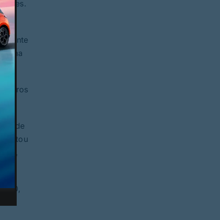
edores.
3,
solvente
e numa
l euros
nte de
positou
ento,
9,10,