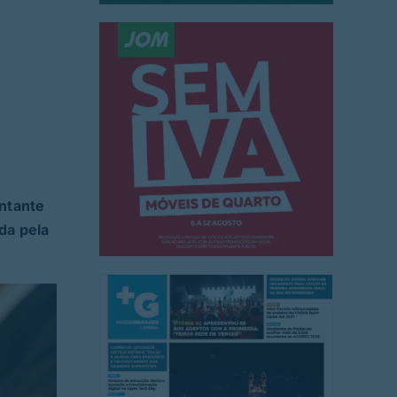
ntante
da pela