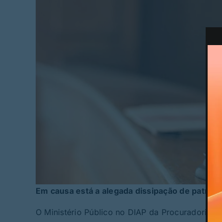
Em causa está a alegada dissipação de patrim
O Ministério Público no DIAP da Procuradoria 