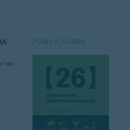
IA
PUBLICIDADE
s "não