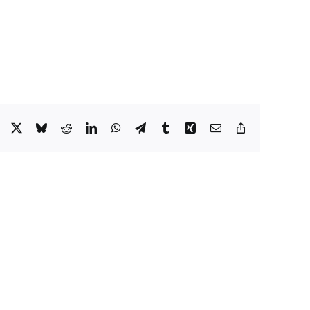
Facebook
X
Bluesky
Reddit
LinkedIn
WhatsApp
Telegram
Tumblr
Xing
Email
Copy
Link