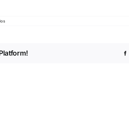
em
dos
Vaudeville
Platform!