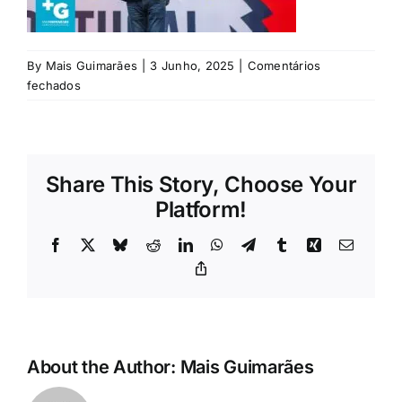
Rubricas
Jornal
By
Mais Guimarães
|
3 Junho, 2025
|
Comentários
em
fechados
CVE
Revista
(43)
Search
Share This Story, Choose Your
For:
Platform!
Facebook
X
Bluesky
Reddit
LinkedIn
WhatsApp
Telegram
Tumblr
Xing
Email
Copy
Link
About the Author:
Mais Guimarães