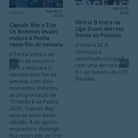
Agosto 8,
Agosto 8,
Cultura
2026
2026
Vitória B entra na
Captain Boy e Trio
Liga 3 com derrota
Os Boémios levam
frente ao Paredes
música à Penha
neste fim de semana
O Vitória SC B
começou a
A Penha volta a ser
caminhada na Liga 3
ponto de encontro
com uma derrota por
para a música e o
3-1 no terreno do USC
convívio este fim de
Paredes.
semana, com dois
momentos distintos
da programação de
“O Verão é na Penha
2026”. Captain Boy
atua na noite deste
sábado, 8 de agosto,
enquanto o domingo
fica reservado ao Trio