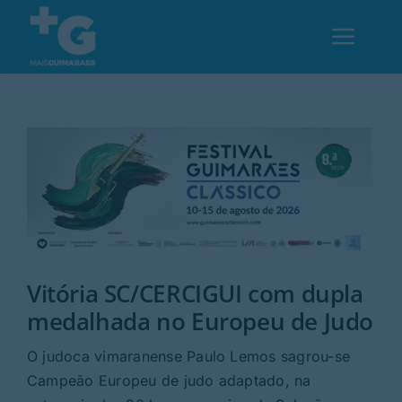
Skip
to
Toggl
content
Navig
Em Guimarães
Cultura
Desporto
Vitória SC/CERCIGUI com dupla
Opinião
medalhada no Europeu de Judo
Região
O judoca vimaranense Paulo Lemos sagrou-se
Campeão Europeu de judo adaptado, na