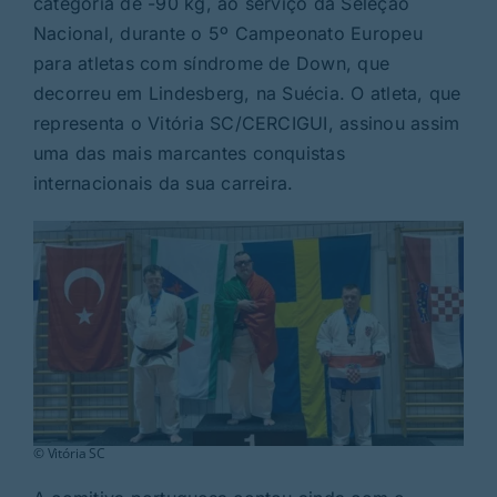
categoria de -90 kg, ao serviço da Seleção
Rubricas
Nacional, durante o 5º Campeonato Europeu
para atletas com síndrome de Down, que
Jornal
decorreu em Lindesberg, na Suécia. O atleta, que
representa o Vitória SC/CERCIGUI, assinou assim
uma das mais marcantes conquistas
Revista
internacionais da sua carreira.
Search
For:
© Vitória SC