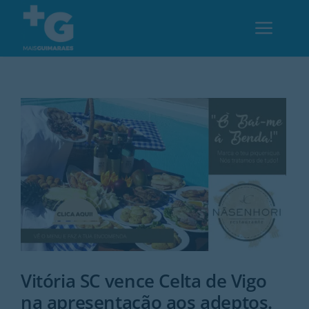
Skip
to
Toggl
content
Navig
Em Guimarães
Cultura
Desporto
Opinião
Região
Vitória SC vence Celta de Vigo
na apresentação aos adeptos.