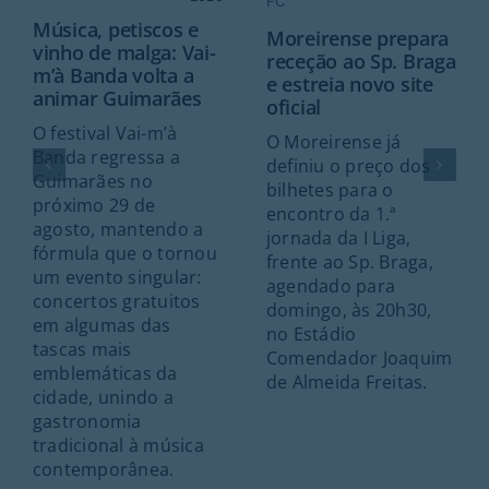
FC
Música, petiscos e
Moreirense prepara
vinho de malga: Vai-
receção ao Sp. Braga
m’à Banda volta a
e estreia novo site
animar Guimarães
oficial
O festival Vai-m’à
O Moreirense já
Banda regressa a
definiu o preço dos
Guimarães no
bilhetes para o
próximo 29 de
encontro da 1.ª
agosto, mantendo a
jornada da I Liga,
fórmula que o tornou
frente ao Sp. Braga,
um evento singular:
agendado para
concertos gratuitos
domingo, às 20h30,
em algumas das
no Estádio
tascas mais
Comendador Joaquim
emblemáticas da
de Almeida Freitas.
cidade, unindo a
gastronomia
tradicional à música
contemporânea.