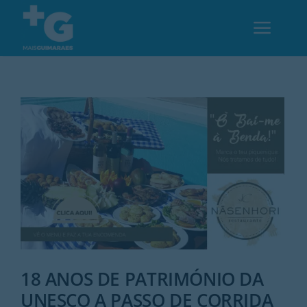
Skip
to
Toggl
content
Navig
Em Guimarães
Cultura
Desporto
Opinião
Região
18 ANOS DE PATRIMÓNIO DA
UNESCO A PASSO DE CORRIDA