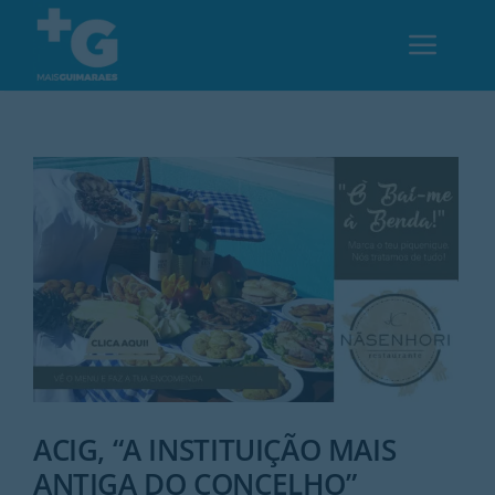
Skip
to
Toggl
content
Navig
Em Guimarães
Cultura
Desporto
Opinião
Região
ACIG, “A INSTITUIÇÃO MAIS
ANTIGA DO CONCELHO”