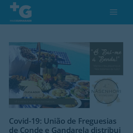
Skip
to
Toggl
content
Navig
Em Guimarães
Cultura
Desporto
Opinião
Região
Covid-19: União de Freguesias
de Conde e Gandarela distribui