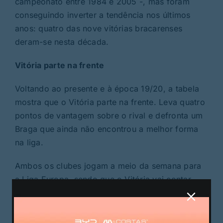
campeonato entre 1984 e 2005 -, mas foram
conseguindo inverter a tendência nos últimos
anos: quatro das nove vitórias bracarenses
deram-se nesta década.
Vitória parte na frente
Voltando ao presente e à época 19/20, a tabela
mostra que o Vitória parte na frente. Leva quatro
pontos de vantagem sobre o rival e defronta um
Braga que ainda não encontrou a melhor forma
na liga.
Ambos os clubes jogam a meio da semana para
a Liga Europa, sendo que o Vitória vai contar
com mais um dia de descanso já que a partida
com o Arsenal está agendada para esta quarta-
feira. Nesta competição, o Braga tem puxado