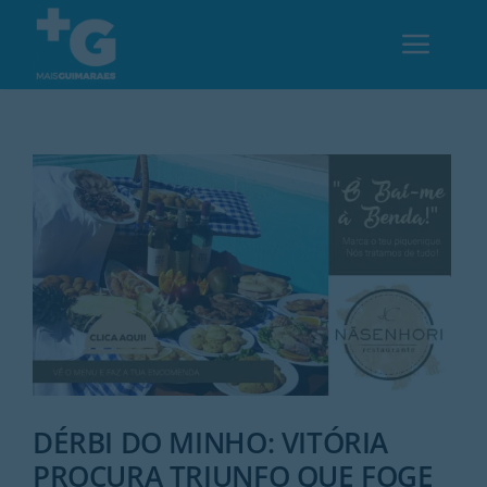
Skip
to
Toggl
content
Navig
Em Guimarães
Cultura
Desporto
Opinião
Região
DÉRBI DO MINHO: VITÓRIA
PROCURA TRIUNFO QUE FOGE