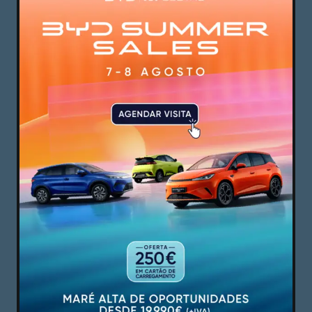
dos galões e somou pontos nos três jogos que
realizou, mas tem pela frente a receção ao
Besiktas, da Turquia, na quinta-feira. Os
bracarenses somam sete pontos e lideram o
grupo. Já o Vitória ainda não soma qualquer
ponto na competição.
Em contrapartida, o Vitória pode alargar a
vantagem para o rival minhoto para sete pontos
caso ganhe este domingo, dia 10 de novembro.
PUBLICIDADE