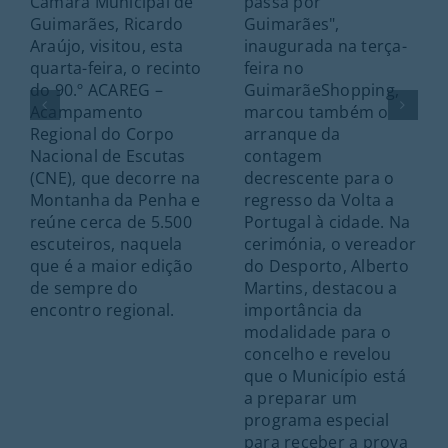
Câmara Municipal de
passa por
Guimarães, Ricardo
Guimarães",
Araújo, visitou, esta
inaugurada na terça-
quarta-feira, o recinto
feira no
do 90.º ACAREG –
GuimarãeShopping,
Acampamento
marcou também o
Regional do Corpo
arranque da
Nacional de Escutas
contagem
(CNE), que decorre na
decrescente para o
Montanha da Penha e
regresso da Volta a
reúne cerca de 5.500
Portugal à cidade. Na
escuteiros, naquela
cerimónia, o vereador
que é a maior edição
do Desporto, Alberto
de sempre do
Martins, destacou a
encontro regional.
importância da
modalidade para o
concelho e revelou
que o Município está
a preparar um
programa especial
para receber a prova