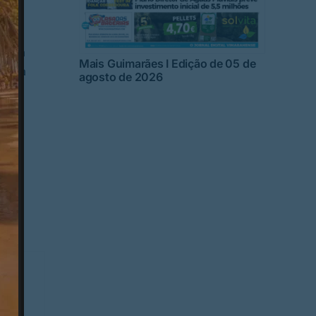
ndo a
Mais Guimarães I Edição de 05 de
ara a
agosto de 2026
da
,