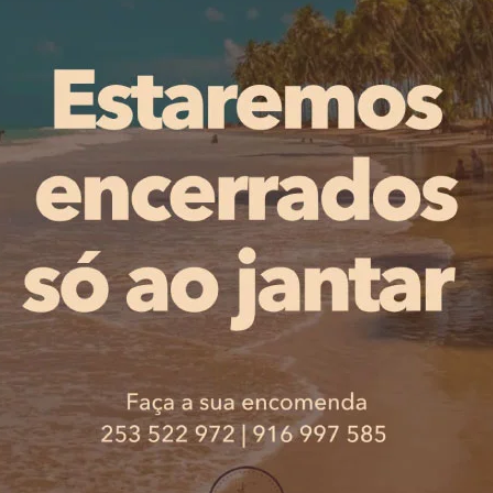
ro, música, artes plásticas e projetos multidisciplinares,
rojetos pessoais com histórias, lendas e mitos, fomenta
. Cada residência abordou temas distintos, contribuindo p
irin Jorg, regista ainda o legado artístico deixado em ca
ortantes. Entre os protagonistas dos projetos estiveram
uimarães, ATrama, Thíria, TetrAcord’Ensemble, ETCetera
 e Alexandre Gonçalves, que deram vida a uma dezena de
PUBLICIDADE