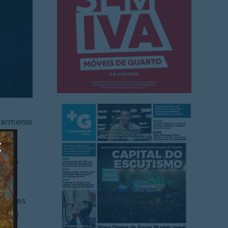
larmente
sias,
 “Ver
tidores
ais e