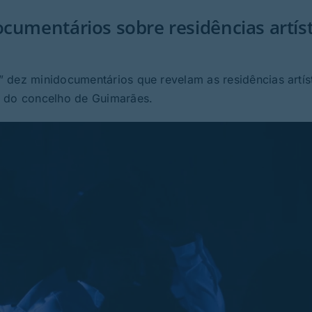
cumentários sobre residências artíst
 dez minidocumentários que revelam as residências artís
s do concelho de Guimarães.