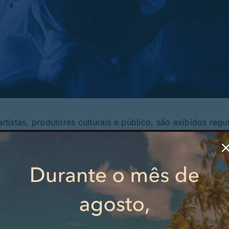
istas, produtores culturais e público, são exibidos regu
 residências artísticas distribuídas por diversas fregue
 documentou os processos criativos, as metodologias de
ações culturais locais e regionais. Disponíveis na secção
ios oferecem ao público um acesso privilegiado aos bas
oração entre o município, as freguesias, associações cultur