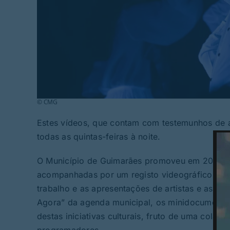
© CMG
Estes vídeos, que contam com testemunhos de art
todas as quintas-feiras à noite.
O Município de Guimarães promoveu em 2024 nove
acompanhadas por um registo videográfico que
trabalho e as apresentações de artistas e associ
Agora” da agenda municipal, os minidocumentár
destas iniciativas culturais, fruto de uma colab
programadores.