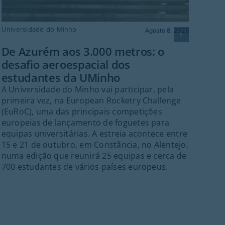
Universidade do Minho
Agosto 8, 2026
Fes
De Azurém aos 3.000 metros: o
sá
desafio aeroespacial dos
Gu
estudantes da UMinho
Dep
A Universidade do Minho vai participar, pela
cul
primeira vez, na European Rocketry Challenge
inte
(EuRoC), uma das principais competições
Cor
europeias de lançamento de foguetes para
agos
equipas universitárias. A estreia acontece entre
par
15 e 21 de outubro, em Constância, no Alentejo,
numa edição que reunirá 25 equipas e cerca de
700 estudantes de vários países europeus.