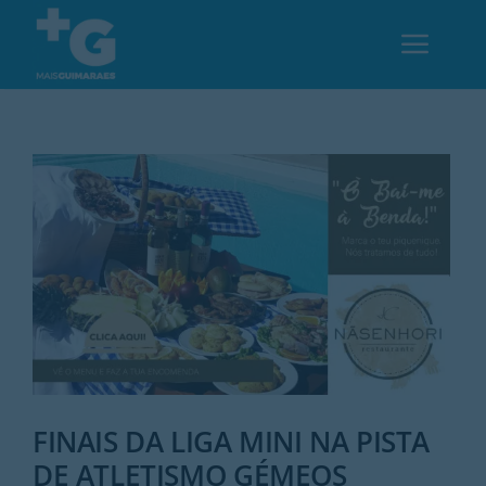
Skip
to
Toggl
content
Navig
Em Guimarães
Cultura
Desporto
Opinião
Região
FINAIS DA LIGA MINI NA PISTA
DE ATLETISMO GÉMEOS