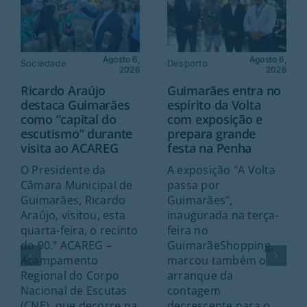
Agosto 6,
Agosto 6,
Sociedade
Desporto
2026
2026
Ricardo Araújo
Guimarães entra no
destaca Guimarães
espírito da Volta
como “capital do
com exposição e
escutismo” durante
prepara grande
visita ao ACAREG
festa na Penha
O Presidente da
A exposição "A Volta
Câmara Municipal de
passa por
Guimarães, Ricardo
Guimarães",
Araújo, visitou, esta
inaugurada na terça-
quarta-feira, o recinto
feira no
do 90.º ACAREG –
GuimarãeShopping,
Acampamento
marcou também o
Regional do Corpo
arranque da
Nacional de Escutas
contagem
(CNE), que decorre na
decrescente para o