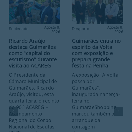
Agosto 6,
Agosto 6,
Sociedade
Desporto
2026
2026
Ricardo Araújo
Guimarães entra no
destaca Guimarães
espírito da Volta
como “capital do
com exposição e
escutismo” durante
prepara grande
visita ao ACAREG
festa na Penha
O Presidente da
A exposição "A Volta
Câmara Municipal de
passa por
Guimarães, Ricardo
Guimarães",
Araújo, visitou, esta
inaugurada na terça-
quarta-feira, o recinto
feira no
do 90.º ACAREG –
GuimarãeShopping,
Acampamento
marcou também o
Regional do Corpo
arranque da
Nacional de Escutas
contagem