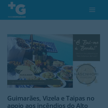
Skip
to
Toggl
content
Navig
Em Guimarães
Cultura
Desporto
Opinião
Região
Guimarães, Vizela e Taipas no
apoio aos incêndios do Alto