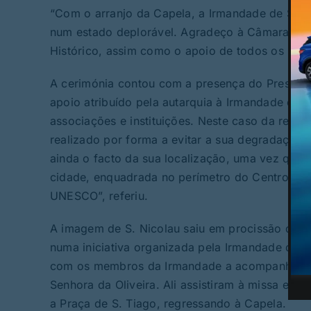
“Com o arranjo da Capela, a Irmandade de S. Ni
num estado deplorável. Agradeço à Câmara Muni
Histórico, assim como o apoio de todos os irmã
A cerimónia contou com a presença do Preside
apoio atribuído pela autarquia à Irmandade de S
associações e instituições. Neste caso da requa
realizado por forma a evitar a sua degradação e
ainda o facto da sua localização, uma vez que a
cidade, enquadrada no perímetro do Centro His
UNESCO”, referiu.
A imagem de S. Nicolau saiu em procissão da c
numa iniciativa organizada pela Irmandade de S
com os membros da Irmandade a acompanharem 
Senhora da Oliveira. Ali assistiram à missa e, d
a Praça de S. Tiago, regressando à Capela.