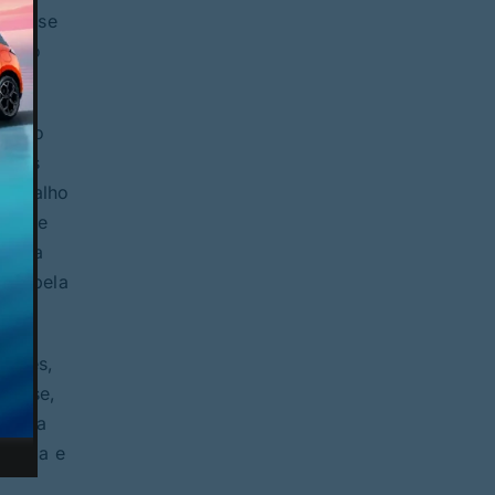
rava-se
entro
hou o
ossas
trabalho
cresce
al da
ade pela
arães,
ram-se,
Nossa
 Maria e