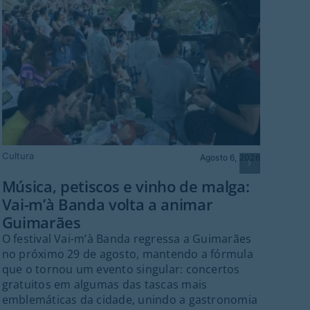
© Mo
Cultura
Agosto 6, 2026
Mo
Música, petiscos e vinho de malga:
Bra
Vai-m’à Banda volta a animar
O Mo
Guimarães
para
ao 
O festival Vai-m’à Banda regressa a Guimarães
20h
no próximo 29 de agosto, mantendo a fórmula
Alme
que o tornou um evento singular: concertos
gratuitos em algumas das tascas mais
emblemáticas da cidade, unindo a gastronomia