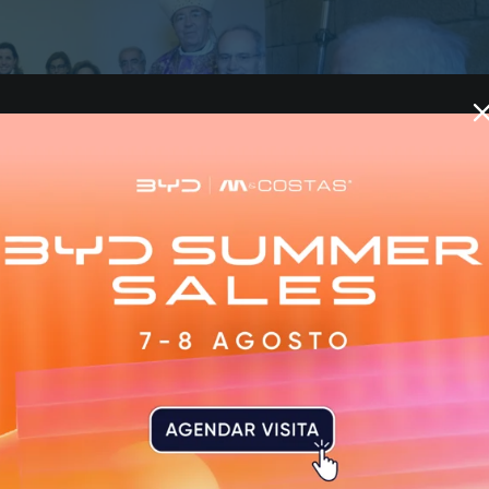
a bênção das obras de remodelação na Capela de S. Nico
iosa presidida pelo Arcebispo Primaz, D. Jorge Ortiga.