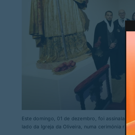
Este domingo, 01 de dezembro, foi assinalada 
lado da Igreja da Oliveira, numa cerimónia relig