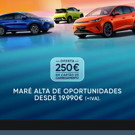
colau ficou mais fortalecida, porque este espaço encont
cipal de Guimarães pelo apoio nesta obra, por ser no C
os”, afirmou o juiz da Irmandade, Carlos Sousa.
nte da Câmara Municipal, Domingos Bragança, que sublin
. Nicolau. “A Câmara Municipal está aberta a apoiar as n
lificação e restauro da Capela de São Nicolau, houve um 
 dotá-la de maior dignidade e até visibilidade pública. A
 Capela de S. Nicolau está integrada no património cultur
tórico classificado como património Cultural da Humanid
apela onde se venera, em pleno Centro Histórico de Guim
. Nicolau. As solenidades em honra do padroeiro cumpri
o andor com o patrono dos estudantes até à igreja de 
epois, a procissão de S. Nicolau percorreu a Rua de Santa