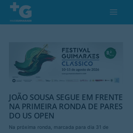
Skip
to
Toggl
content
Navig
Em Guimarães
Cultura
Desporto
JOÃO SOUSA SEGUE EM FRENTE
Opinião
NA PRIMEIRA RONDA DE PARES
DO US OPEN
Região
Na próxima ronda, marcada para dia 31 de