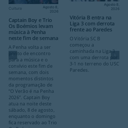
Agosto 8,
Agosto 8,
Cultura
2026
2026
Vitória B entra na
Captain Boy e Trio
Liga 3 com derrota
Os Boémios levam
frente ao Paredes
música à Penha
neste fim de semana
O Vitória SC B
começou a
A Penha volta a ser
caminhada na Liga 3
ponto de encontro
com uma derrota por
para a música e o
3-1 no terreno do USC
convívio este fim de
Paredes.
semana, com dois
momentos distintos
da programação de
“O Verão é na Penha
2026”. Captain Boy
atua na noite deste
sábado, 8 de agosto,
enquanto o domingo
fica reservado ao Trio