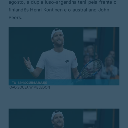
Rubricas
agosto, a dupla luso-argentina terá pela frente o
finlandês Henri Kontinen e o australiano John
Peers.
Jornal
Revista
Search
For:
JOAO SOUSA WIMBLEDON