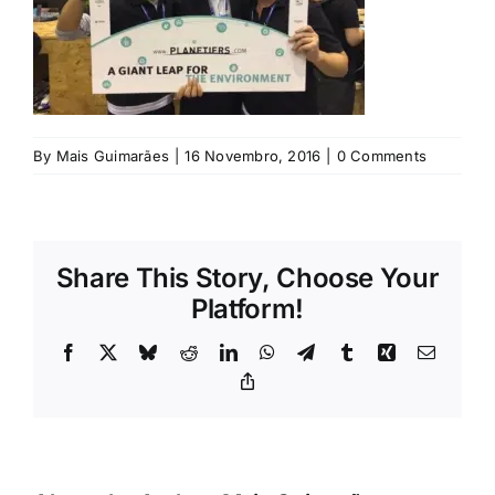
Rubricas
Jornal
Revista
By
Mais Guimarães
|
16 Novembro, 2016
|
0 Comments
Search
For:
Share This Story, Choose Your
Platform!
Facebook
X
Bluesky
Reddit
LinkedIn
WhatsApp
Telegram
Tumblr
Xing
Email
Copy
Link