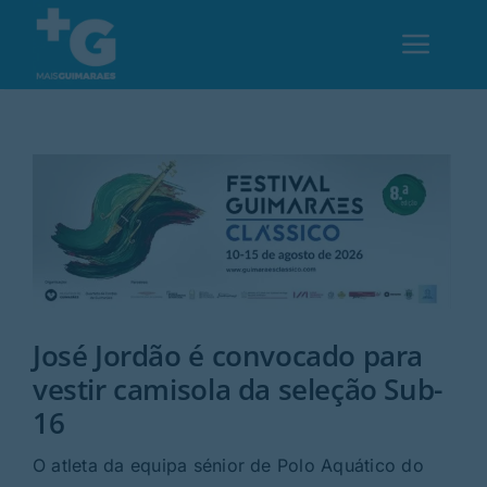
Skip
to
Toggl
content
Navig
Em Guimarães
Cultura
Desporto
José Jordão é convocado para
Opinião
vestir camisola da seleção Sub-
16
Região
O atleta da equipa sénior de Polo Aquático do