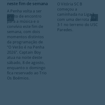
neste fim de semana
O Vitória SC B
começou a
A Penha volta a ser
caminhada na Liga 3
ponto de encontro
com uma derrota por
para a música e o
3-1 no terreno do USC
convívio este fim de
Paredes.
semana, com dois
momentos distintos
da programação de
“O Verão é na Penha
2026”. Captain Boy
atua na noite deste
sábado, 8 de agosto,
enquanto o domingo
fica reservado ao Trio
Os Boémios.