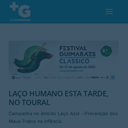
Skip
to
Toggl
content
Navig
Em Guimarães
Cultura
Desporto
LAÇO HUMANO ESTA TARDE,
Opinião
NO TOURAL
Região
Campanha no âmbito Laço Azul - Prevenção dos
Maus-Tratos na Infância.