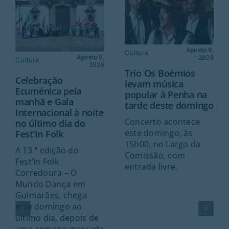
Agosto 9,
Cultura
Agosto 9,
2026
Cultura
2026
Trio Os Boémios
Celebração
levam música
Ecuménica pela
popular à Penha na
manhã e Gala
tarde deste domingo
Internacional à noite
Concerto acontece
no último dia do
este domingo, às
Fest’In Folk
15h00, no Largo da
A 13.ª edição do
Comissão, com
Fest’In Folk
entrada livre.
Corredoura – O
Mundo Dança em
Guimarães, chega
este domingo ao
último dia, depois de