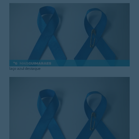
Rubricas
Jornal
Revista
Search
For:
laço azul destaque