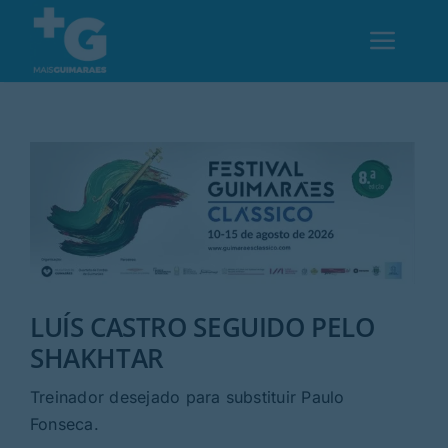
Skip
to
Toggl
content
Navig
Em Guimarães
Cultura
Desporto
LUÍS CASTRO SEGUIDO PELO
Opinião
SHAKHTAR
Região
Treinador desejado para substituir Paulo
Fonseca.