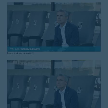
Rubricas
Jornal
Revista
Search
For:
luis-castro-barra-2-1