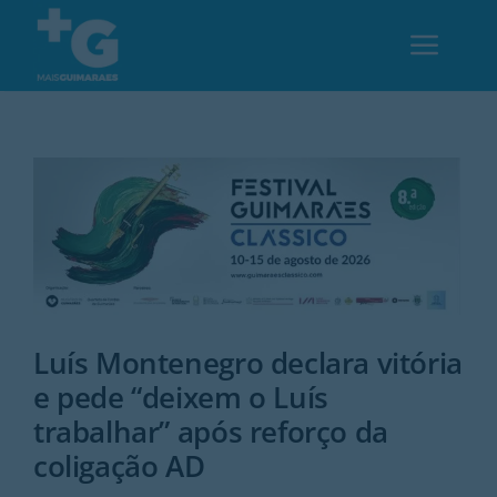
Skip
to
Toggl
content
Navig
Em Guimarães
Cultura
Desporto
Luís Montenegro declara vitória
Opinião
e pede “deixem o Luís
trabalhar” após reforço da
Região
coligação AD