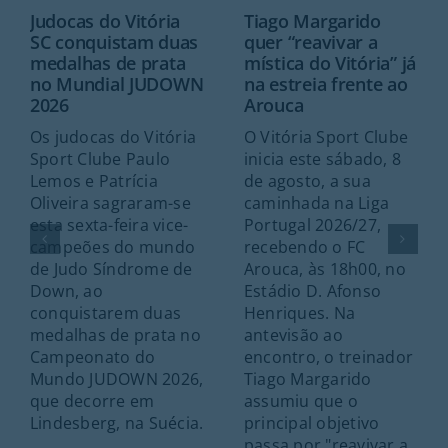
Judocas do Vitória
Tiago Margarido
SC conquistam duas
quer “reavivar a
medalhas de prata
mística do Vitória” já
no Mundial JUDOWN
na estreia frente ao
2026
Arouca
Os judocas do Vitória
O Vitória Sport Clube
Sport Clube Paulo
inicia este sábado, 8
Lemos e Patrícia
de agosto, a sua
Oliveira sagraram-se
caminhada na Liga
esta sexta-feira vice-
Portugal 2026/27,
campeões do mundo
recebendo o FC
de Judo Síndrome de
Arouca, às 18h00, no
Down, ao
Estádio D. Afonso
conquistarem duas
Henriques. Na
medalhas de prata no
antevisão ao
Campeonato do
encontro, o treinador
Mundo JUDOWN 2026,
Tiago Margarido
que decorre em
assumiu que o
Lindesberg, na Suécia.
principal objetivo
passa por "reavivar a