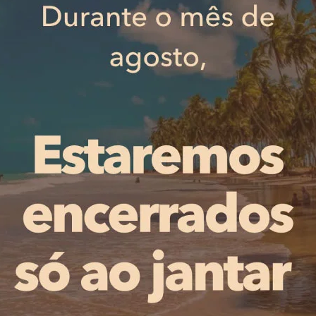
os, pelas 15h00 deste domingo, em partida a contar para 
ura da primeira vitória na era Ricardo Soares, que subst
otas e um empate. Frente ao Gil Vicente, o resultado pod
 às vitórias. Sabemos da qualidade do Gil Vicente, mas t
trabalhado muito, vejo-os muito muito focados, e amanh
om resultado”, apontou, em conferência de imprensa.