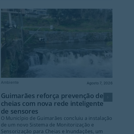
Ambiente
Gu
Agosto 7, 2026
Fes
Guimarães reforça prevenção de
Gr
cheias com nova rede inteligente
Guim
de sensores
palc
O Município de Guimarães concluiu a instalação
cent
de um novo Sistema de Monitorização e
Fes
Sensorização para Cheias e Inundações, um
Gui