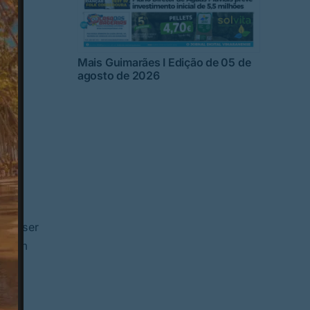
Mais Guimarães I Edição de 05 de
agosto de 2026
a 19ª
ituiu
erá ser
ambém
ã