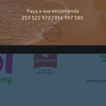
 pontos, defronta o Gil Vicente, 10.º, com 22, na partida
os.
PUBLICIDADE