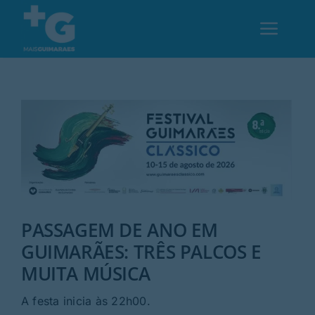
Skip
to
Toggl
content
Navig
Em Guimarães
Cultura
Desporto
PASSAGEM DE ANO EM
Opinião
GUIMARÃES: TRÊS PALCOS E
MUITA MÚSICA
Região
A festa inicia às 22h00.