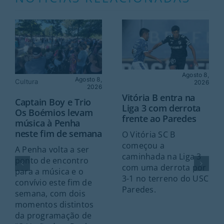
Agosto 8,
Agosto 8,
Cultura
2026
2026
Vitória B entra na
Captain Boy e Trio
Liga 3 com derrota
Os Boémios levam
frente ao Paredes
música à Penha
neste fim de semana
O Vitória SC B
começou a
A Penha volta a ser
caminhada na Liga 3
ponto de encontro
com uma derrota por
para a música e o
3-1 no terreno do USC
convívio este fim de
Paredes.
semana, com dois
momentos distintos
da programação de