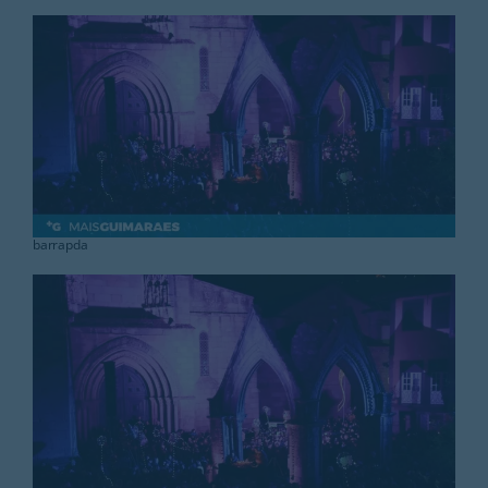
Rubricas
Jornal
Revista
Search
For:
barrapda