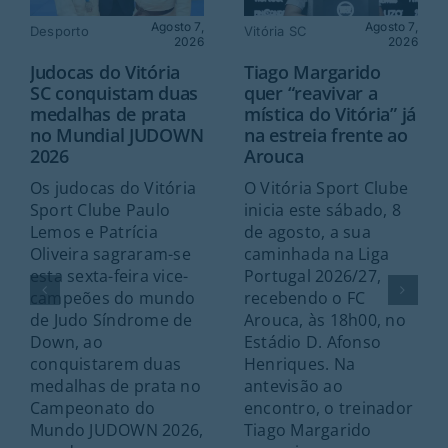
Agosto 7,
Agosto 7,
Desporto
Vitória SC
2026
2026
Judocas do Vitória
Tiago Margarido
SC conquistam duas
quer “reavivar a
medalhas de prata
mística do Vitória” já
no Mundial JUDOWN
na estreia frente ao
2026
Arouca
Os judocas do Vitória
O Vitória Sport Clube
Sport Clube Paulo
inicia este sábado, 8
Lemos e Patrícia
de agosto, a sua
Oliveira sagraram-se
caminhada na Liga
esta sexta-feira vice-
Portugal 2026/27,
campeões do mundo
recebendo o FC
de Judo Síndrome de
Arouca, às 18h00, no
Down, ao
Estádio D. Afonso
conquistarem duas
Henriques. Na
medalhas de prata no
antevisão ao
Campeonato do
encontro, o treinador
Mundo JUDOWN 2026,
Tiago Margarido