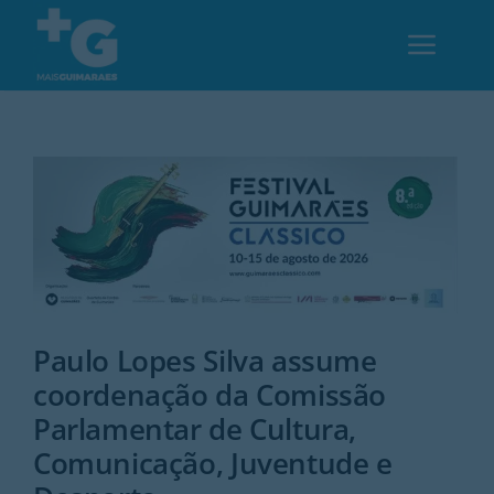
Skip
to
Toggl
content
Navig
Em Guimarães
Cultura
Desporto
Paulo Lopes Silva assume
Opinião
coordenação da Comissão
Parlamentar de Cultura,
Região
Comunicação, Juventude e