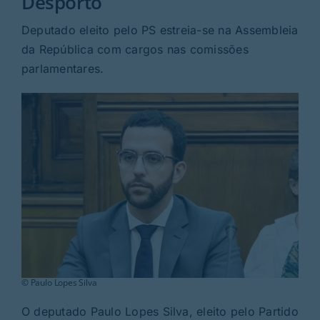
Desporto
Rubricas
Deputado eleito pelo PS estreia-se na Assembleia
da República com cargos nas comissões
Jornal
parlamentares.
Revista
Search
For:
© Paulo Lopes Silva
O deputado Paulo Lopes Silva, eleito pelo Partido