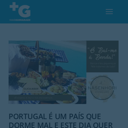
Skip
to
Toggl
content
Navig
Em Guimarães
Cultura
Desporto
Opinião
Região
PORTUGAL É UM PAÍS QUE
DORME MAL E ESTE DIA QUER