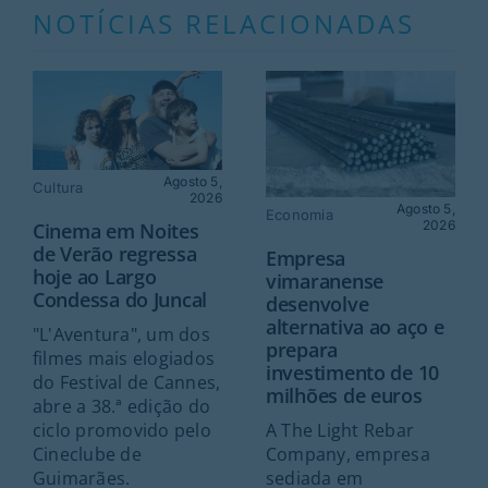
NOTÍCIAS RELACIONADAS
Agosto 5,
Cultura
2026
Agosto 5,
Economia
2026
Cinema em Noites
de Verão regressa
Empresa
hoje ao Largo
vimaranense
Condessa do Juncal
desenvolve
alternativa ao aço e
"L'Aventura", um dos
prepara
filmes mais elogiados
investimento de 10
do Festival de Cannes,
milhões de euros
abre a 38.ª edição do
A The Light Rebar
ciclo promovido pelo
Company, empresa
Cineclube de
sediada em
Guimarães.