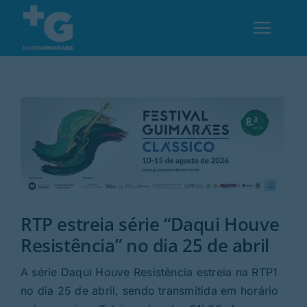
Skip
to
Toggl
content
Navig
Em Guimarães
Cultura
Desporto
RTP estreia série “Daqui Houve
Opinião
Resistência” no dia 25 de abril
Região
​A série Daqui Houve Resistência estreia na RTP1
no dia 25 de abril, sendo transmitida em horário