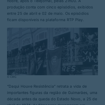
nobre, após o Telejornal, pelas 21h00. A
Rubricas
produção conta com cinco episódios, exibidos
entre 25 de abril e 02 de maio. Os episódios
Jornal
ficam disponíveis na plataforma RTP Play.
Revista
Search
For:
© CMG
“Daqui Houve Resistência” retrata a vida de
importantes figuras da região de Guimarães, uma
década antes da queda do Estado Novo, a 25 de