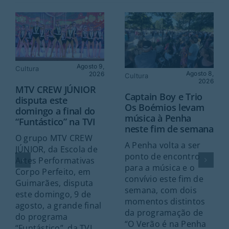
Agosto 9,
Cultura
Agosto 8,
2026
Cultura
2026
MTV CREW JÚNIOR
Captain Boy e Trio
disputa este
Os Boémios levam
domingo a final do
música à Penha
“Funtástico” na TVI
neste fim de semana
O grupo MTV CREW
A Penha volta a ser
JÚNIOR, da Escola de
ponto de encontro
Artes Performativas
para a música e o
Corpo Perfeito, em
convívio este fim de
Guimarães, disputa
semana, com dois
este domingo, 9 de
momentos distintos
agosto, a grande final
da programação de
do programa
“O Verão é na Penha
“Funtástico”, da TVI.