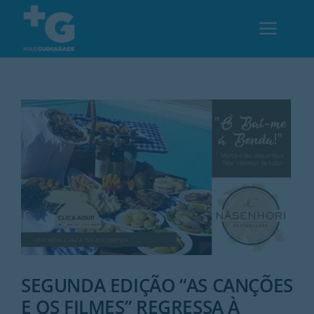
Skip
to
Toggl
content
Navig
Em Guimarães
Cultura
Desporto
Opinião
Região
SEGUNDA EDIÇÃO “AS CANÇÕES
E OS FILMES” REGRESSA À