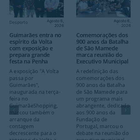
Agosto 6,
Agosto 6,
Desporto
2026
2026
Guimarães entra no
Comemorações dos
espírito da Volta
900 anos da Batalha
com exposição e
de São Mamede
prepara grande
marca reunião do
festa na Penha
Executivo Municipal
A exposição "A Volta
A redefinição das
passa por
comemorações dos
Guimarães",
900 anos da Batalha
inaugurada na terça-
de São Mamede para
feira no
um programa mais
GuimarãeShopping,
abrangente, dedicado
marcou também o
aos 900 anos da
arranque da
Fundação de
contagem
Portugal, marcou o
decrescente para o
debate na reunião do
regresso da Volta a