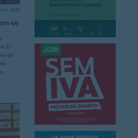
bro 7, 2025
tam-se
a
am El
nte do
 em
mo