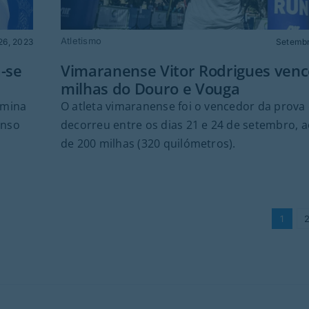
Atletismo
Setembr
26, 2023
Vimaranense Vitor Rodrigues venc
-se
milhas do Douro e Vouga
O atleta vimaranense foi o vencedor da prova
rmina
decorreu entre os dias 21 e 24 de setembro, 
onso
de 200 milhas (320 quilómetros).
1