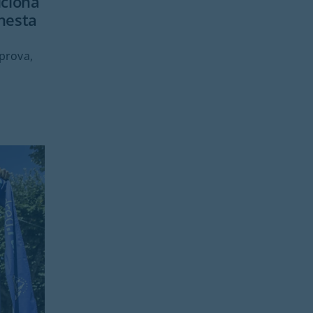
iciona
 nesta
prova,