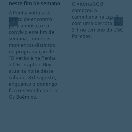
neste fim de semana
O Vitória SC B
começou a
A Penha volta a ser
caminhada na Liga 3
ponto de encontro
com uma derrota por
para a música e o
3-1 no terreno do USC
convívio este fim de
Paredes.
semana, com dois
momentos distintos
da programação de
“O Verão é na Penha
2026”. Captain Boy
atua na noite deste
sábado, 8 de agosto,
enquanto o domingo
fica reservado ao Trio
Os Boémios.