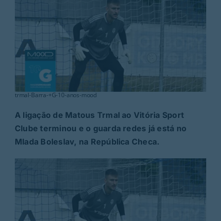
Rubricas
Jornal
Revista
Search
trmal-Barra-+G-10-anos-mood
For:
A ligação de Matous Trmal ao Vitória Sport
Clube terminou e o guarda redes já está no
Mlada Boleslav, na República Checa.