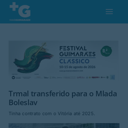
Skip
to
Toggl
content
Navig
Em Guimarães
Cultura
Desporto
Trmal transferido para o Mlada
Opinião
Boleslav
Região
Tinha contrato com o Vitória até 2025.