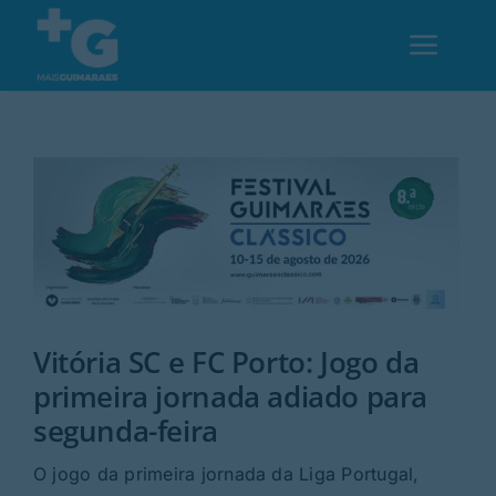
Skip
to
Toggl
content
Navig
Em Guimarães
Cultura
Desporto
Vitória SC e FC Porto: Jogo da
Opinião
primeira jornada adiado para
segunda-feira
Região
O jogo da primeira jornada da Liga Portugal,