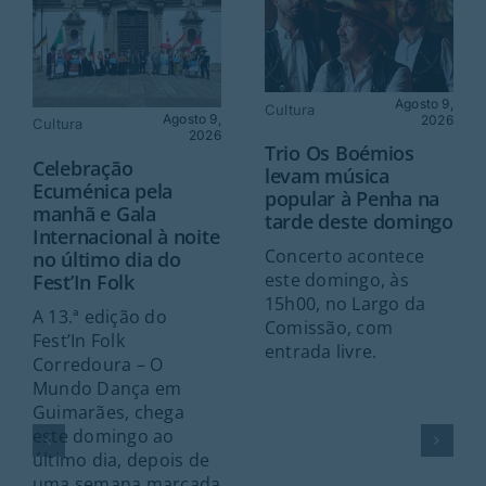
Agosto 9,
Cultura
Agosto 9,
2026
Cultura
2026
Trio Os Boémios
Celebração
levam música
Ecuménica pela
popular à Penha na
manhã e Gala
tarde deste domingo
Internacional à noite
Concerto acontece
no último dia do
este domingo, às
Fest’In Folk
15h00, no Largo da
A 13.ª edição do
Comissão, com
Fest’In Folk
entrada livre.
Corredoura – O
Mundo Dança em
Guimarães, chega
este domingo ao
último dia, depois de
uma semana marcada