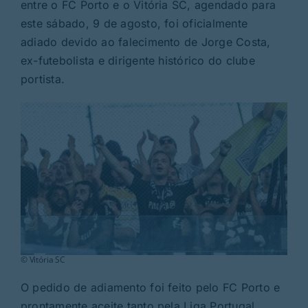
Rubricas
entre o FC Porto e o Vitória SC, agendado para
este sábado, 9 de agosto, foi oficialmente
adiado devido ao falecimento de Jorge Costa,
Jornal
ex-futebolista e dirigente histórico do clube
portista.
Revista
Search
For:
© Vitória SC
O pedido de adiamento foi feito pelo FC Porto e
prontamente aceite tanto pela Liga Portugal