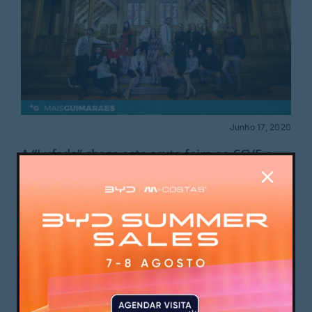
Junho 17, 2020
A “Lufada” chega esta sexta-feira ao CCVF e
traz o The BJazz Choir
O início de um programa "excecional para
tempos excecionais", faz-se pelas 19h00 desta
sexta-feira (19 junho), nos Jardins do Palácio Vila
Flor (CCVF), com o The BJazz Choir