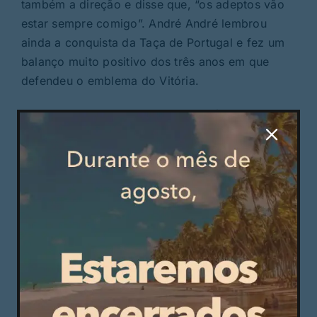
também a direção e disse que, “os adeptos vão
estar sempre comigo”. André André lembrou
ainda a conquista da Taça de Portugal e fez um
balanço muito positivo dos três anos em que
defendeu o emblema do Vitória.
Numa vertente mais institucional, Júlio Mendes
lançou a ideia de que o clube vai continuar a
crescer e para o confirmar anunciou obras a
realizar. “O próximo e maior desafio é a
construção de um edifício para albergar os
jovens de Portugal e do mundo, que estão nas
nossas equipas e para receber eventos e
estágios desportivos. É uma aposta estratégica
no turismo desportivo. É um projeto ambicioso e
esperamos contar com o apoio da Câmara”-
disse Júlio Mendes.