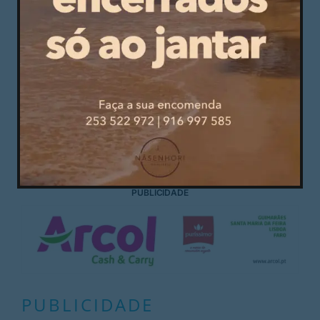
Os sócios e adeptos em geral também tiveram o
seu momento, apesar de não terem subido ao
palco, a organização preparou um vídeo com
grandes momentos filmados nas bancadas.
Como disse André André, a terminar o seu
agradecimento pelo prémio atribuído, “vemo-nos
no D. Afonso Henriques”.
PUBLICIDADE
PUBLICIDADE