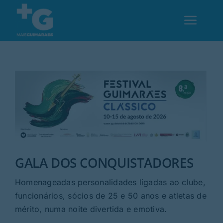
Skip
to
Toggl
content
Navig
Em Guimarães
Cultura
Desporto
GALA DOS CONQUISTADORES
Opinião
Homenageadas personalidades ligadas ao clube,
Região
funcionários, sócios de 25 e 50 anos e atletas de
mérito, numa noite divertida e emotiva.