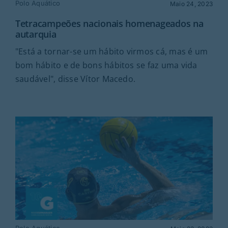
Rubricas
Polo Aquático
Maio 24, 2023
Tetracampeões nacionais homenageados na
autarquia
Jornal
"Está a tornar-se um hábito virmos cá, mas é um
bom hábito e de bons hábitos se faz uma vida
Revista
saudável", disse Vítor Macedo.
Search
For:
Polo Aquático