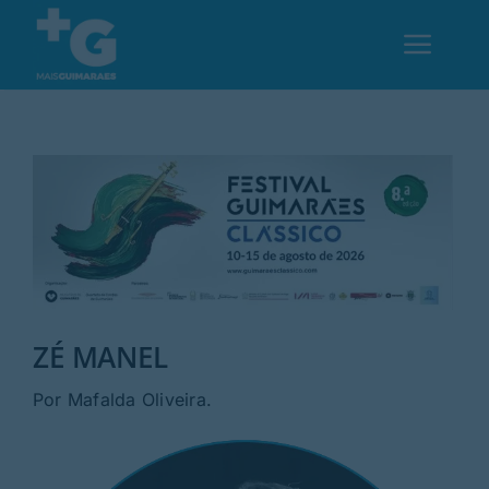
Skip
to
Toggl
content
Navig
Em Guimarães
Cultura
Desporto
ZÉ MANEL
Opinião
Por Mafalda Oliveira.
Região