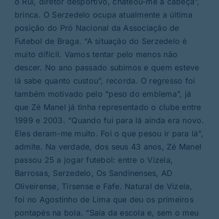
o Rui, diretor desportivo, chateou-me a cabeça”,
brinca. O Serzedelo ocupa atualmente a última
posição do Pró Nacional da Associação de
Futebol de Braga. “A situação do Serzedelo é
muito difícil. Vamos tentar pelo menos não
descer. No ano passado subimos e quem esteve
lá sabe quanto custou”, recorda. O regresso foi
também motivado pelo “peso do emblema”, já
que Zé Manel já tinha representado o clube entre
1999 e 2003. “Quando fui para lá ainda era novo.
Eles deram-me muito. Foi o que pesou ir para lá”,
admite. Na verdade, dos seus 43 anos, Zé Manel
passou 25 a jogar futebol: entre o Vizela,
Barrosas, Serzedelo, Os Sandinenses, AD
Oliveirense, Tirsense e Fafe. Natural de Vizela,
foi no Agostinho de Lima que deu os primeiros
pontapés na bola. “Saía da escola e, sem o meu