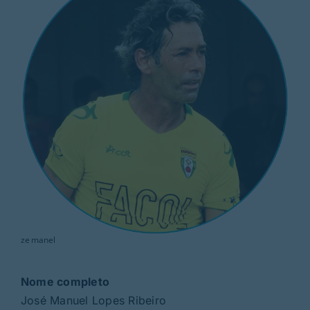
Rubricas
Jornal
Revista
Search
For:
ze manel
Nome completo
José Manuel Lopes Ribeiro