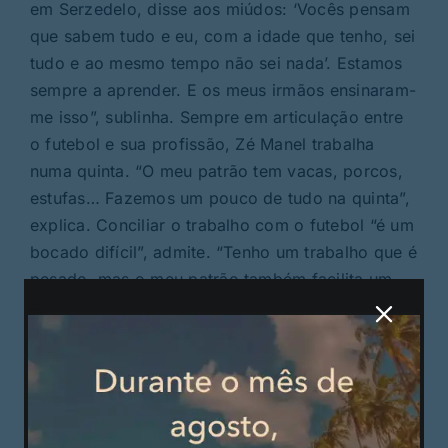
em Serzedelo, disse aos miúdos: ‘Vocês pensam
que sabem tudo e eu, com a idade que tenho, sei
tudo e ao mesmo tempo não sei nada’. Estamos
sempre a aprender. E os meus irmãos ensinaram-
me isso”, sublinha. Sempre em articulação entre
o futebol e sua profissão, Zé Manel trabalha
numa quinta. “O meu patrão tem vacas, porcos,
estufas… Fazemos um pouco de tudo na quinta”,
explica. Conciliar o trabalho com o futebol “é um
bocado difícil”, admite. “Tenho um trabalho que é
pesado, mas o meu patrão também facilita um
pouco. Saio do trabalho e vou diretamente para
o futebol. Gosto de chegar cedo ao treino, quem
me conhece sabe que sempre que posso vou
mais cedo meia hora, uma hora, no máximo…
não gosto de chegar atrasado”, assegura. Para
manter a forma, Zé Manel frisa a importância do