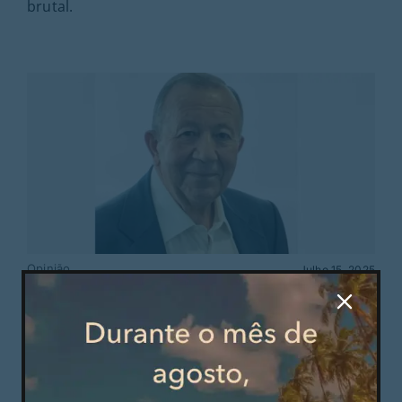
brutal.
Opinião
Julho 15, 2025
Elegia a António Rocha e Costa – Esteta da
Vida e da Amizade
A. Rocha e Costa foi colonista regular do Jornal
Mais Guimarães. O Mais Guimarães lamenta a