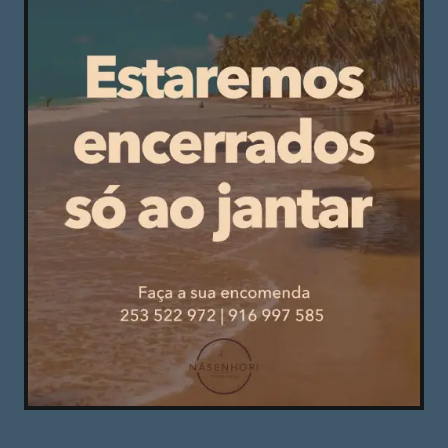
partida tão precoce de uma das vozes mais
habilitadas do concelho de Guimarães. A
homenagem prestada por Esser Jorge Silva e os
seus amigos, na despedida.
Ricardo Costa
Março 7, 2025
Ricardo Costa, candidato do PS à Câmara de
Guimarães – De corpo e alma
Não me faz sentido, no caso de eleições
antecipadas, assumir um novo compromisso
para mais um ciclo político, quando o meu foco é
Afirmar Guimarães.