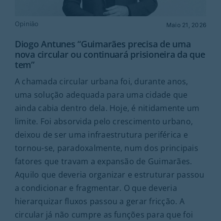
Rubricas
Opinião
Maio 21, 2026
Jornal
Diogo Antunes “Guimarães precisa de uma
nova circular ou continuará prisioneira da que
tem”
Revista
A chamada circular urbana foi, durante anos,
uma solução adequada para uma cidade que
Search
For:
ainda cabia dentro dela. Hoje, é nitidamente um
limite. Foi absorvida pelo crescimento urbano,
deixou de ser uma infraestrutura periférica e
tornou-se, paradoxalmente, num dos principais
fatores que travam a expansão de Guimarães.
Aquilo que deveria organizar e estruturar passou
a condicionar e fragmentar. O que deveria
hierarquizar fluxos passou a gerar fricção. A
circular já não cumpre as funções para que foi