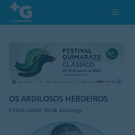
Skip
to
Toggl
content
Navig
Em Guimarães
Cultura
Desporto
OS ARDILOSOS HERDEIROS
Opinião
ESSER JORGE SILVA Sociólogo
Região