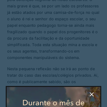
mais grave é que, se por um lado os professores
já estão atados por uma camisa-de-força no qual
o aluno é rei e senhor do espaço escolar, o seu
papel enquanto pedagogo torna-se ainda mais
fragilizado quando o papel dos progenitores é o
da procura da facilitação e da oportunidade
simplificada. Toda esta situação mina a escola e
os seus agentes, transformando-os em
componentes manipuláveis do sistema.
Nesta pequena reflexão não se irá ao ponto de
tratar do caso das escolas/colégios privados. Aí,
como é publicamente sabido, são os
progenitores que, arvorando-se em “clientes que
pagam”, impõem que o produto “comprado” não
é a educação do filho mas sim a sua nota final. É