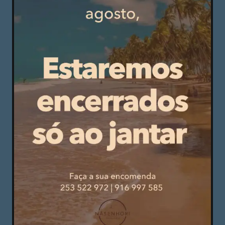
provável que este desmando conhecido, a que
os responsáveis fazem de conta inexistir, esteja a
contaminar os princípios da educação escolar
saudável e a introduzir uma espécie de
insanidade como modo de florescimento
educativo. Se assim for, estamos, de facto, a
caminho de uma imensa tragédia a que nada
escapa: pais, alunos, professores, escolas e
sociedade.
Disso parece não existir dúvidas na medida em
que a moda do progenitor intrometendo-se,
insistente e despudoradamente, na imposição da
nota positiva ao aluno negativo parece ter
chegado às universidades. É preciso repor o
sentido claro das coisas: passar de ano é um
direito exclusivo para quem estuda, trabalha, e