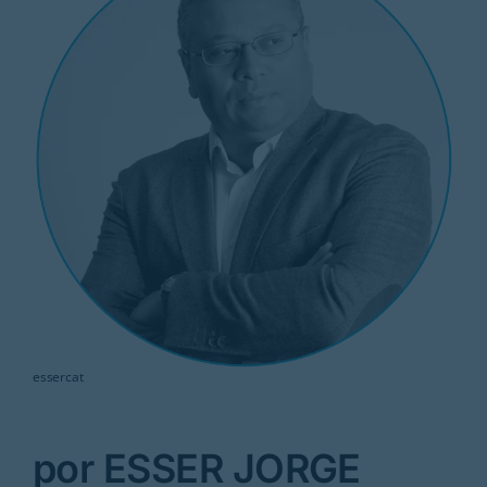
Rubricas
Jornal
Revista
Search
For:
essercat
por ESSER JORGE