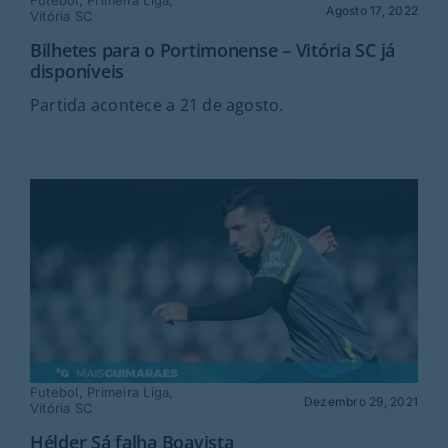
Futebol
,
Primeira Liga
,
Rubricas
Agosto 17, 2022
Vitória SC
Bilhetes para o Portimonense – Vitória SC já
disponíveis
Jornal
Partida acontece a 21 de agosto.
Revista
Search
For:
Futebol
,
Primeira Liga
,
Dezembro 29, 2021
Vitória SC
Hélder Sá falha Boavista