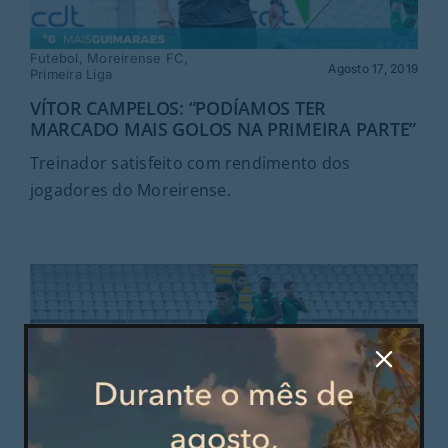
Futebol
,
Moreirense FC
,
Agosto 17, 2019
Primeira Liga
VÍTOR CAMPELOS: “PODÍAMOS TER
MARCADO MAIS GOLOS NA PRIMEIRA PARTE”
Treinador satisfeito com rendimento dos
jogadores do Moreirense.