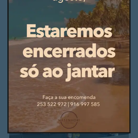
Futebol
,
Moreirense FC
,
Agosto 17, 2019
Primeira Liga
MOREIRENSE ESTREIA-SE A VENCER NA LIGA
FRENTE AO GIL VICENTE
Cónegos venceram por 3-0 frente a um Gil com
fragilidades defensivas.